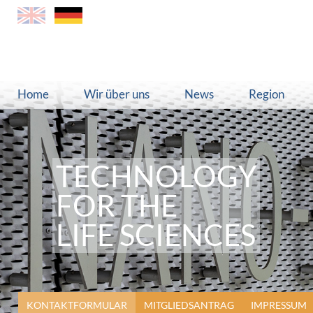
Home
Wir über uns
News
Region
TECHNOLOGY
TECHNOLOGY
FOR THE
FOR THE
LIFE SCIENCES
LIFE SCIENCES
KONTAKTFORMULAR
MITGLIEDSANTRAG
IMPRESSUM